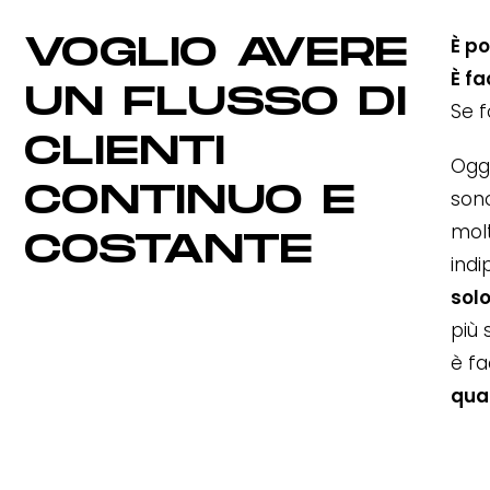
VOGLIO AVERE
È po
È fa
UN FLUSSO DI
Se f
CLIENTI
Ogg
CONTINUO E
sono
mol
COSTANTE
ind
solo
più 
è fa
qua