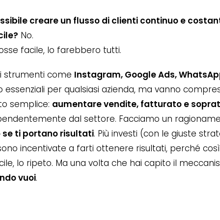
ssibile creare un flusso di clienti continuo e costa
cile?
No.
osse facile, lo farebbero tutti.
i strumenti come
Instagram, Google Ads, WhatsAp
 essenziali per qualsiasi azienda, ma vanno compresi e 
to semplice:
aumentare vendite, fatturato e sopratt
ipendentemente dal settore. Facciamo un ragioname
 se ti portano risultati
. Più investi (con le giuste st
sono incentivate a farti ottenere risultati, perché così
cile, lo ripeto. Ma una volta che hai capito il meccan
ndo vuoi
.